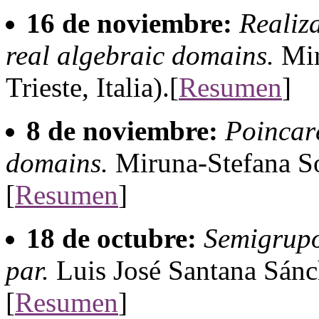
16 de noviembre:
Realiz
real algebraic domains.
Mir
Trieste, Italia).[
Resumen
]
8 de noviembre:
Poincar
domains.
Miruna-Stefana Sor
[
Resumen
]
18 de octubre:
Semigrup
par.
Luis José Santana Sánc
[
Resumen
]